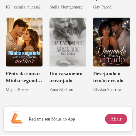
Inclusive Ela
Segredos
IG : camila_nuness2
Stella Montgomery
Gay Parodi
Bilionários:
Veja-me Brilhar
Fênix da ruína:
Um casamento
Desejando o
Minha segunda
arranjado
irmão errado
vida e um
Maple Breeze
Zana Kheiron
Elysian Sparrow
homem melhor
Abrir
Reclame seu bônus no App