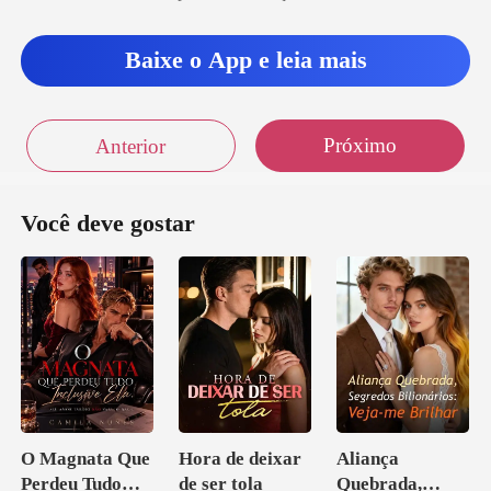
Baixe o App e leia mais
Próximo
Anterior
Você deve gostar
O Magnata Que
Hora de deixar
Aliança
Perdeu Tudo
de ser tola
Quebrada,