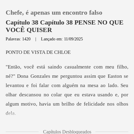
Chefe, é apenas um encontro falso
Capítulo 38 Capítulo 38 PENSE NO QUE
VOCÊ QUISER
Palavras: 1420
|
Lançado em: 11/09/2025
0
E VISTA
Loja
que Easton se
Histórico
levantou e foi falar com alguém na mesa ao lado. Seu
olhar descansou no co
Sair
Baixar App
suavemente. "Acho
Capítulos Desbloqueados