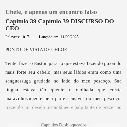
Chefe, é apenas um encontro falso
Capítulo 39 Capítulo 39 DISCURSO DO
CEO
Palavras: 1017
|
Lançado em: 11/09/2025
0
E VISTA
Loja
a
Histórico
sanguessuga grudada no lado do meu pescoço. Sua
língua estava tão quente e molhada que corria
Sair
maravilhosam
Baixar App
Capítulos Desbloqueados