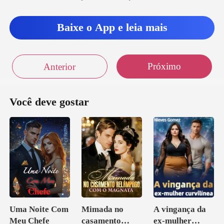
Baixe o App e leia mais
Próximo
Anterior
Você deve gostar
Uma Noite Com
Mimada no
A vingança da
Meu Chefe
casamento
ex-mulher