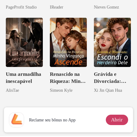
relâmpago com
curvilínea
PageProfit Studio
IReader
Nieves Gomez
o magnata
Uma armadilha
Renascido na
Grávida e
inescapável
Riqueza: Minha
Divorciada:
Vingança
Escondi o
AlisTae
Simeon Kyle
Xi Jin Qian Hua
Ascende
Herdeiro Dele
Abrir
Reclame seu bônus no App