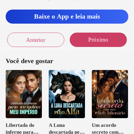
Baixe o App e leia mais
Próximo
Anterior
Você deve gostar
Libertada do
A Luna
Um acordo
inferno para
descartada pelo
secreto com