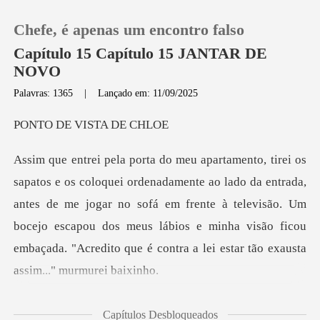
Chefe, é apenas um encontro falso
Capítulo 15 Capítulo 15 JANTAR DE
NOVO
Palavras: 1365
|
Lançado em: 11/09/2025
0
E VISTA
Loja
da entrada,
Histórico
antes de me jogar no sofá em frente à televisão. Um
bocejo escapou dos meus lábios e mi
Sair
Baixar App
ia idei
Capítulos Desbloqueados