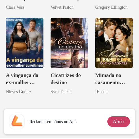
reivindicar meu
Alfa
meu chefe
Clara Voss
Velvet Piston
Gregory Ellington
império
bilionário
A vingança da
Cicatrizes do
Mimada no
ex-mulher
destino
casamento
curvilínea
relâmpago com
Nieves Gomez
Syra Tucker
IReader
o magnata
Abrir
Reclame seu bônus no App