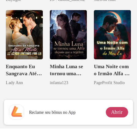
novamente
Enquanto Eu
Minha Luna se
Uma Noite com
Sangrava Até a
tornou uma
o Irmão Alfa do
Morte, Ele
Alfa depois que
Meu Ex
Lady Ann
infanta123
PageProfit Studio
Acendia
a rejeitei
Lanternas Para
Ela
Abrir
Reclame seu bônus no App