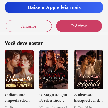
Baixe o App e leia mais
Próximo
Anterior
Você deve gostar
O diamante
O Magnata Que
A obsessão
empoeirado
Perdeu Tudo
inesquecível do
brilha
Inclusive Ela
magnata
Daylight
IG : camila_nuness2
Saffron Hale