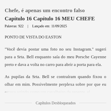
Chefe, é apenas um encontro falso
Capítulo 16 Capítulo 16 MEU CHEFE
Palavras: 922
|
Lançado em: 11/09/2025
0
VISTA D
Loja
ara a Srta. Bell enquanto saía do meu Porsche Cayenne
p
Histórico
o
Sair
olhar em mim. Possivelmente perplexa sobre por q
Baixar App
Capítulos Desbloqueados