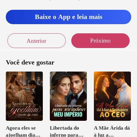
Baixe o App e leia mais
Próximo
Anterior
Você deve gostar
Agora eles se
Libertada do
A Mãe Árida dá
ajoelham diante
inferno para
à luz a