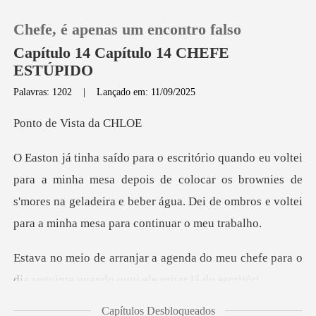
Chefe, é apenas um encontro falso
Capítulo 14 Capítulo 14 CHEFE
ESTÚPIDO
Palavras: 1202
|
Lançado em: 11/09/2025
0
e Vista
Loja
mesa depois de colocar os brownies de
Histórico
s'mores na geladeira e beber água.
Sair
do meu chefe para o
Baixar App
dia seguinte q
Capítulos Desbloqueados