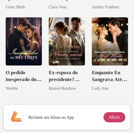
de mim
reivindicar meu
Sextuplos ao
Glare Moth
Clara Voss
Author Feathers
império
CEO
O pedido
Ex-esposa do
Enquanto Eu
inesperado do
presidente?
Sangrava Até a
meu chefe
Preciosa
Morte, Ele
Weeble
Rusted Rainbow
Lady Ann
princesa de uma
Acendia
família
Lanternas Para
mafiosa!
Ela
Abrir
Reclame seu bônus no App