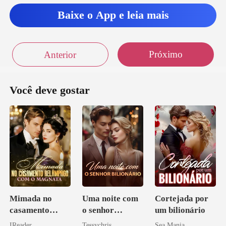
Baixe o App e leia mais
Próximo
Anterior
Você deve gostar
Mimada no
Uma noite com
Cortejada por
casamento
o senhor
um bilionário
relâmpago com
Bilionário
IReader
Tessychris
Sea Mania