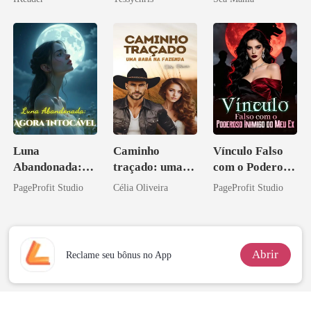
o magnata
Luna
Caminho
Vínculo Falso
Abandonada:
traçado: uma
com o Poderoso
Agora Intocável
babá na fazenda
Inimigo do Meu
PageProfit Studio
Célia Oliveira
PageProfit Studio
Ex
Abrir
Reclame seu bônus no App