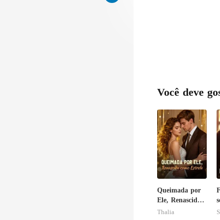
Você deve go
Queimada por
F
Ele, Renascida
s
como Estrela
Thalia
S