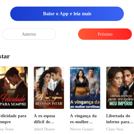
Baixe o App e leia mais
Anterior
Próximo
star
elicidade para
A ex-esposa
A vingança da
Libertada do
empre
difícil de
ex-mulher
inferno para
reconquistar
curvilínea
reivindicar me
ea Tease
Adolf Dunne
Nieves Gomez
Clara Voss
império