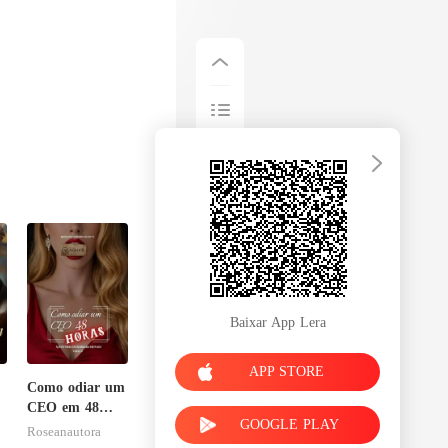
Baixar App Lera
APP STORE
Como odiar um
CEO em 48
GOOGLE PLAY
u
horas
Roseanautora