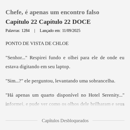
Chefe, é apenas um encontro falso
Capítulo 22 Capítulo 22 DOCE
Palavras: 1284
|
Lançado em: 11/09/2025
0
E VISTA
olhei para ele de onde eu
Loja
e
Histórico
guntou, levantand
Sair
i, e pude ver como os olhos dele brilharam e seus
Baixar App
lábios se c
Capítulos Desbloqueados