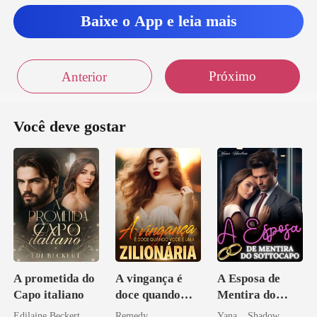
Baixe o App e leia mais
Próximo
Anterior
Você deve gostar
A prometida do
A vingança é
A Esposa de
Capo italiano
doce quando
Mentira do
você é uma
Sottocapo
Edilaine Beckert
Remedy
Yana _ Shadow