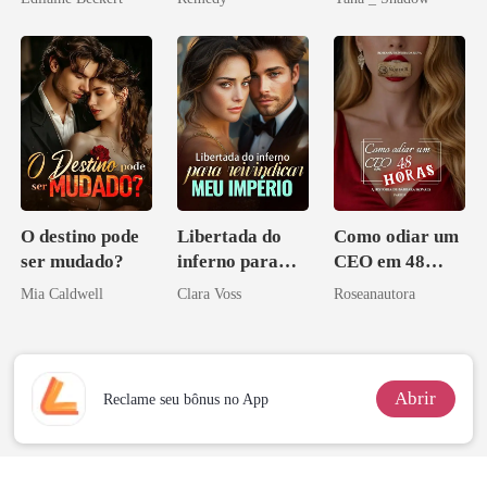
zilionária
O destino pode
Libertada do
Como odiar um
ser mudado?
inferno para
CEO em 48
reivindicar meu
horas
Mia Caldwell
Clara Voss
Roseanautora
império
Abrir
Reclame seu bônus no App