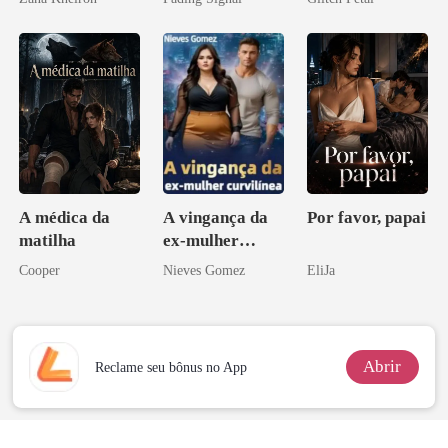
inimigo do ex
pai dele
A médica da
A vingança da
Por favor, papai
matilha
ex-mulher
curvilínea
Cooper
Nieves Gomez
EliJa
Abrir
Reclame seu bônus no App