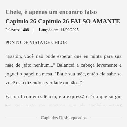
Chefe, é apenas um encontro falso
Capítulo 26 Capítulo 26 FALSO AMANTE
Palavras: 1408
|
Lançado em: 11/09/2025
0
E VISTA
Loja
enhum..." Balancei a cabeça levemente e
joguei o papel na mesa. "El
Histórico
Sair
séria que surgiu
em seu rosto me mostrou
Baixar App
Capítulos Desbloqueados