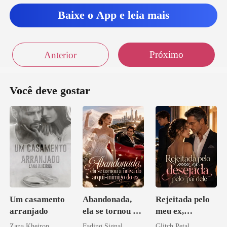
Baixe o App e leia mais
Próximo
Anterior
Você deve gostar
Um casamento
Abandonada,
Rejeitada pelo
arranjado
ela se tornou a
meu ex,
noiva do arqui-
desejada pelo
Zana Kheiron
Fading Signal
Glitch Petal