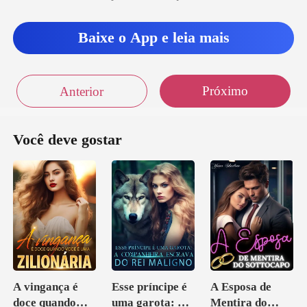
Baixe o App e leia mais
Próximo
Anterior
Você deve gostar
A vingança é
Esse príncipe é
A Esposa de
doce quando
uma garota: A
Mentira do