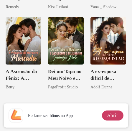
você é uma
companheira
Sottocapo
Remedy
Kiss Leilani
Yana _ Shadow
zilionária
escrava do rei
maligno
A Ascensão da
Dei um Tapa no
A ex-esposa
Fênix: A
Meu Noivo e
difícil de
Vingança da
Casei com o
reconquistar
Betty
PageProfit Studio
Adolf Dunne
Herdeira
Bilionário
Marcada
Inimigo Dele
Abrir
Reclame seu bônus no App