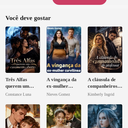
Você deve gostar
Três Alfas
A vingança da
A cláusula de
querem um
ex-mulher
companheiros
casamento
curvilínea
do professor
Constance Luna
Nieves Gomez
Kimberly Ingrid
aberto