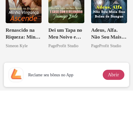
Renascido na
Dei um Tapa no
Adeus, Alfa.
Riqueza: Minha
Meu Noivo e
Não Sou Mais
Vingança
Casei com o
Sua Bolsa de
Simeon Kyle
PageProfit Studio
PageProfit Studio
Ascende
Bilionário
Sangue
Inimigo Dele
Abrir
Reclame seu bônus no App