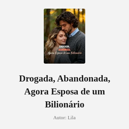
0
Loja
Histórico
Drogada, Abandonada,
Agora Esposa de um
Sair
Bilionário
Baixar App
Autor:
Lila