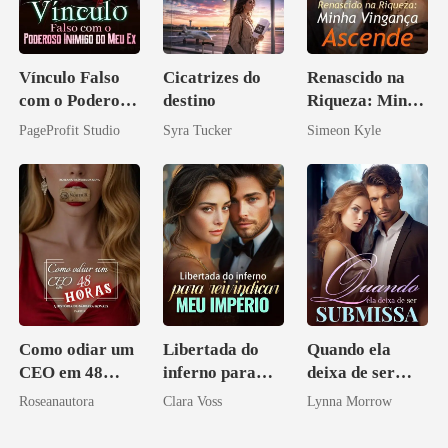
Vínculo Falso
Cicatrizes do
Renascido na
com o Poderoso
destino
Riqueza: Minha
Inimigo do Meu
Vingança
PageProfit Studio
Syra Tucker
Simeon Kyle
Ex
Ascende
Como odiar um
Libertada do
Quando ela
CEO em 48
inferno para
deixa de ser
horas
reivindicar meu
submissa
Roseanautora
Clara Voss
Lynna Morrow
império