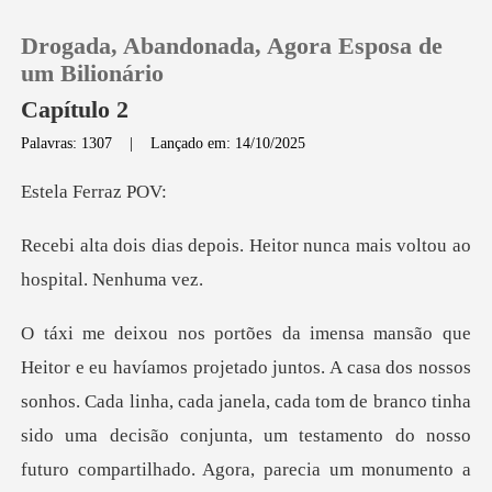
Drogada, Abandonada, Agora Esposa de
um Bilionário
Capítulo 2
Palavras: 1307
|
Lançado em: 14/10/2025
0
Ferra
Loja
is. Heitor nunca mais volt
Histórico
Sair
s nossos
sonhos. Cada linha, cada janela, cada tom de branco tinha
Baixar App
sido uma decisão conjunta, um t