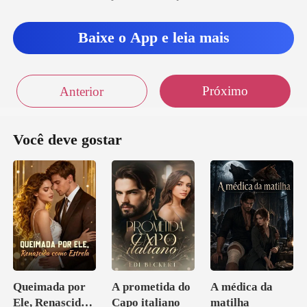
Baixe o App e leia mais
Próximo
Anterior
Você deve gostar
Queimada por
A prometida do
A médica da
Ele, Renascida
Capo italiano
matilha