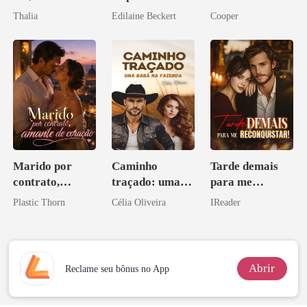
como Estrela
Thalia
Edilaine Beckert
Cooper
Marido por
Caminho
Tarde demais
contrato,
traçado: uma
para me
amante de
babá na fazenda
reconquistar!
Plastic Thorn
Célia Oliveira
IReader
coração
Abrir
Reclame seu bônus no App