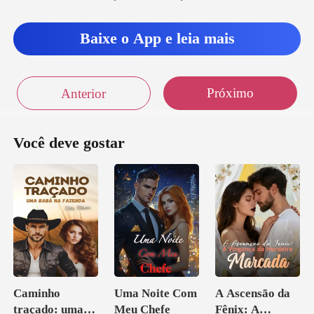
Baixe o App e leia mais
Próximo
Anterior
Você deve gostar
Caminho
Uma Noite Com
A Ascensão da
traçado: uma
Meu Chefe
Fênix: A