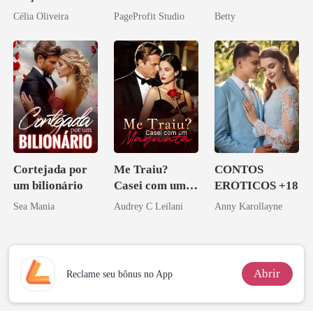
babá na fazenda
Vingança da
Célia Oliveira
PageProfit Studio
Betty
Herdeira
Marcada
Cortejada por
Me Traiu?
CONTOS
um bilionário
Casei com um
EROTICOS +18
Magnata
Sea Mania
Audrey C Leilani
Anny Karollayne
Abrir
Reclame seu bônus no App