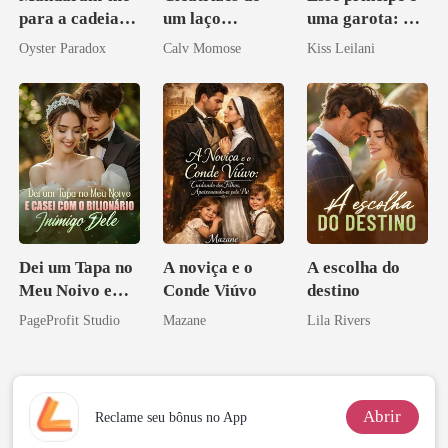
para a cadeia?
um laço
uma garota: A
Agora me
rompido
companheira
Oyster Paradox
Calv Momose
Kiss Leilani
vejam esmagá-
escrava do rei
los
maligno
Dei um Tapa no
A noviça e o
A escolha do
Meu Noivo e
Conde Viúvo
destino
Casei com o
PageProfit Studio
Mazane
Lila Rivers
Bilionário
Inimigo Dele
Abrir
Reclame seu bônus no App