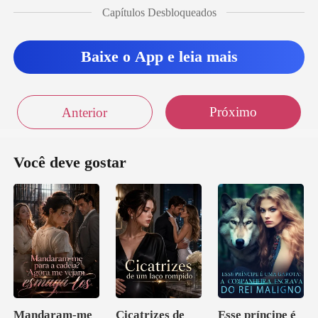
Capítulos Desbloqueados
ela acendeu algo obscuro
Baixe o App e leia mais
Próximo
Anterior
Você deve gostar
Mandaram-me
Cicatrizes de
Esse príncipe é