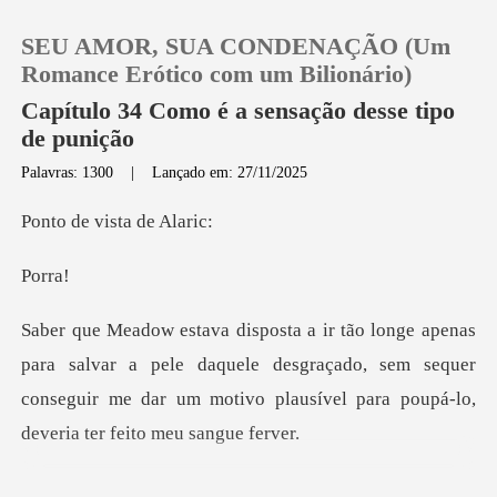
SEU AMOR, SUA CONDENAÇÃO (Um
Romance Erótico com um Bilionário)
Capítulo 34 Como é a sensação desse tipo
de punição
0
Palavras: 1300
|
Lançado em: 27/11/2025
vista d
Loja
rr
Histórico
Sair
ar a pele daquele desgraçado, sem sequer
conseguir me dar um mot
Baixar App
xou puto para