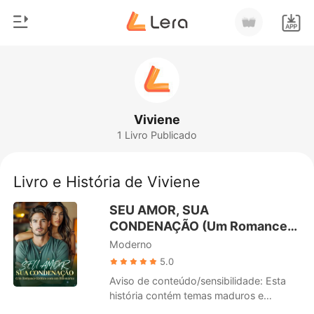
0
Início
Loja
Gênero
Viviene
1 Livro Publicado
Moderno
Histórico
Lobisomem
Livro e História de Viviene
Sair
Contos
SEU AMOR, SUA
Romance
CONDENAÇÃO (Um Romance
Baixar App
Erótico com um Bilionário)
Moderno
Bilionários
5.0
Ranking
Aviso de conteúdo/sensibilidade: Esta
história contém temas maduros e
conteúdo explícito destinado a