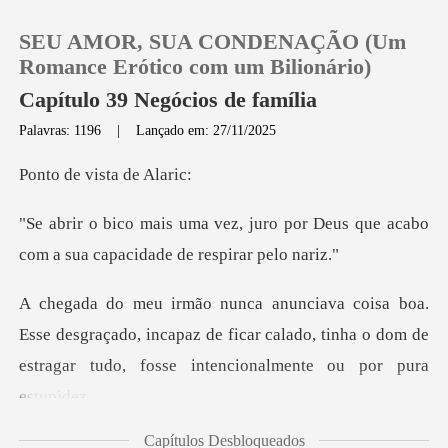
SEU AMOR, SUA CONDENAÇÃO (Um
Romance Erótico com um Bilionário)
Capítulo 39 Negócios de família
Palavras: 1196
|
Lançado em: 27/11/2025
0
vista d
Loja
ro por Deus que acabo
com a sua c
Histórico
Sair
esgraçado, incapaz de ficar calado, tinha o dom de
estra
Baixar App
Capítulos Desbloqueados
io, né?", grunh