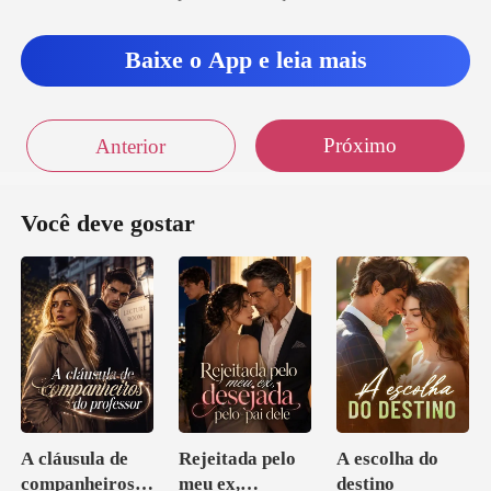
Baixe o App e leia mais
Próximo
Anterior
Você deve gostar
A cláusula de
Rejeitada pelo
A escolha do
companheiros
meu ex,
destino