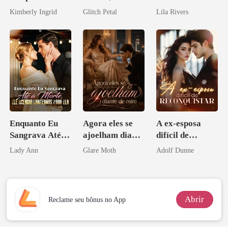
do professor
desejada pelo
Kimberly Ingrid
Glitch Petal
Lila Rivers
pai dele
Enquanto Eu
Agora eles se
A ex-esposa
Sangrava Até a
ajoelham diante
difícil de
Morte, Ele
de mim
reconquistar
Lady Ann
Glare Moth
Adolf Dunne
Acendia
Lanternas Para
Ela
Abrir
Reclame seu bônus no App