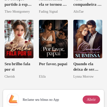
partido à esposa
ela se tornou a
companheira do
de um bilionário
noiva do arqui-
irmão de meu
Theo Montgomery
Fading Signal
AlisTae
inimigo do ex
namorado?!
Seu brilho fala
Por favor, papai
Quando ela
por si
deixa de ser
submissa
Cherish
EliJa
Lynna Morrow
Abrir
Reclame seu bônus no App