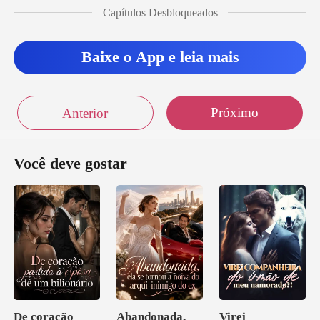
o-o com
Capítulos Desbloqueados
Baixe o App e leia mais
Próximo
Anterior
Você deve gostar
De coração
Abandonada,
Virei