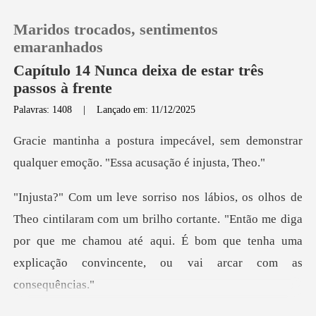
Maridos trocados, sentimentos
emaranhados
Capítulo 14 Nunca deixa de estar três
passos à frente
0
Palavras: 1408
|
Lançado em: 11/12/2025
el, sem demonstrar
Loja
qualquer emoçã
Histórico
om um brilho cortante. "Então me diga
Sair
por que me chamou até aqui. É bom
Baixar App