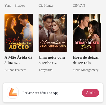
Redenção do
Yana _ Shadow
Gia Hunter
CINVAN
grego
A Mãe Árida dá
Uma noite com
Hora de deixar
à luz a
o senhor
de ser tola
Sextuplos ao
Bilionário
Author Feathers
Tessychris
Stella Montgomery
CEO
Abrir
Reclame seu bônus no App