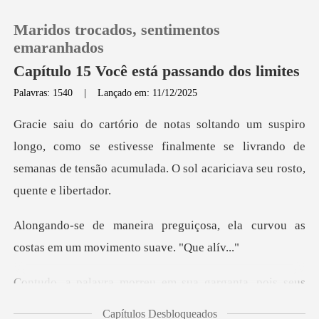
Maridos trocados, sentimentos
emaranhados
Capítulo 15 Você está passando dos limites
Palavras: 1540
|
Lançado em: 11/12/2025
0
Loja
como se estivesse finalmente se livrando de
semanas de tensã
Histórico
osa, ela curvou as
Sair
costas em um
Baixar App
reu em sua garganta, p
Capítulos Desbloqueados