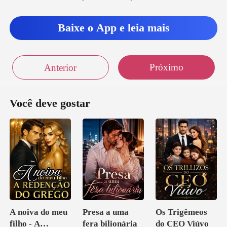
Baixe o App e leia mais
Próximo
Anterior
Você deve gostar
A noiva do meu
Presa a uma
Os Trigêmeos
filho - A
fera bilionária
do CEO Viúvo