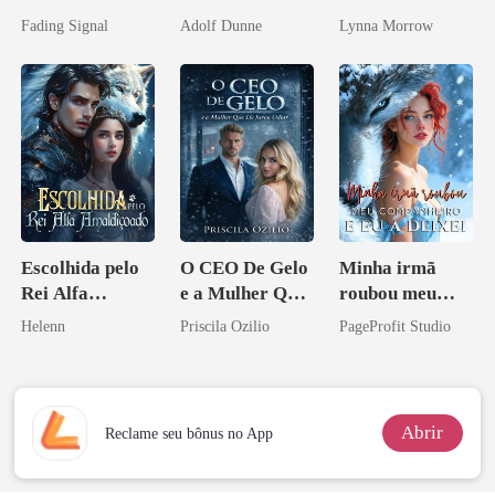
noiva do arqui-
reconquistar
submissa
Fading Signal
Adolf Dunne
Lynna Morrow
inimigo do ex
Escolhida pelo
O CEO De Gelo
Minha irmã
Rei Alfa
e a Mulher Que
roubou meu
Amaldiçoado
Ele Jurou Odiar
companheiro e
Helenn
Priscila Ozilio
PageProfit Studio
eu a deixei
Abrir
Reclame seu bônus no App