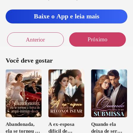
Baixe o App e leia mais
Próximo
Anterior
Você deve gostar
Abandonada,
A ex-esposa
Quando ela
ela se tornou a
difícil de
deixa de ser