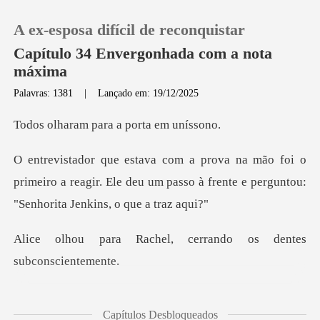
A ex-esposa difícil de reconquistar
Capítulo 34 Envergonhada com a nota
máxima
Palavras: 1381
|
Lançado em: 19/12/2025
0
para a porta
Loja
o
primeiro a reagir. Ele deu um passo à frente e
Histórico
Sair
el, cerrando os dente
Baixar App
Ela mostrou a eles outra folha de prova e disse: "Bem,
Capítulos Desbloqueados
vim entregar a folha de prova."