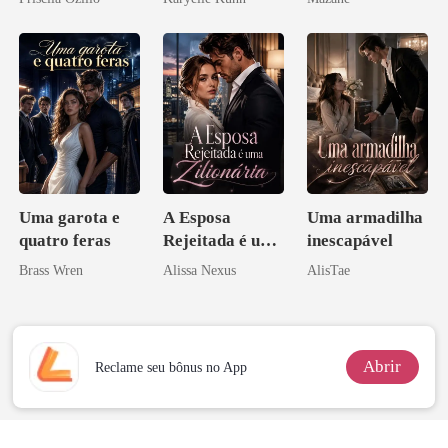
Uma garota e
A Esposa
Uma armadilha
quatro feras
Rejeitada é uma
inescapável
Zilionária
Brass Wren
Alissa Nexus
AlisTae
Abrir
Reclame seu bônus no App