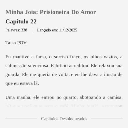
Minha Joia: Prisioneira Do Amor
Capítulo 22
Palavras: 338
|
Lançado em: 11/12/2025
0
sa
Loja
ão silenciosa. Fabrício acreditou. Ele relaxou sua
guarda. Ele
Histórico
Sair
sa.
"O que você quer para o café, Minha Joia?", p
Baixar App
Capítulos Desbloqueados