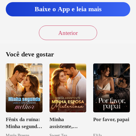
Baixe o App e leia mais
Anterior
Você deve gostar
Fênix da ruína:
Minha
Por favor, papai
Minha segunda
assistente,
vida e um
minha esposa
Maple Breeze
Sweet Tea
EliJa