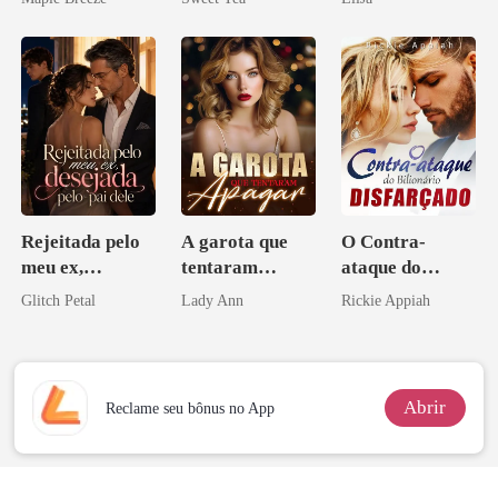
homem melhor
misteriosa
Rejeitada pelo
A garota que
O Contra-
meu ex,
tentaram
ataque do
desejada pelo
apagar
Bilionário
Glitch Petal
Lady Ann
Rickie Appiah
pai dele
Disfarçado
Abrir
Reclame seu bônus no App