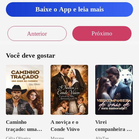
Baixe o App e leia mais
Próximo
Anterior
Você deve gostar
Caminho
A noviça e o
Virei
traçado: uma
Conde Viúvo
companheira do
babá na fazenda
irmão de meu
Célia Oliveira
Mazane
AlisTae