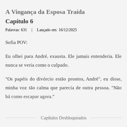
A Vingança da Esposa Traída
Capítulo 6
Palavras: 631
|
Lançado em: 16/12/2025
0
ia
Ele jamais entenderia. Ele
Loja
n
Histórico
, eu disse,
minha voz tão calma que parecia
Sair
Baixar App
raspando no chão
Capítulos Desbloqueados
e caindo para trás c