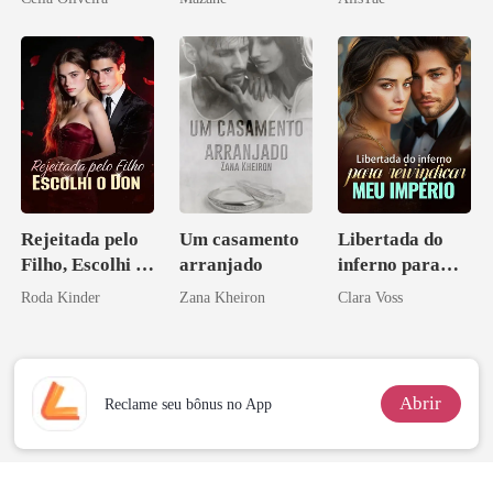
namorado?!
Rejeitada pelo
Um casamento
Libertada do
Filho, Escolhi o
arranjado
inferno para
Don
reivindicar meu
Roda Kinder
Zana Kheiron
Clara Voss
império
Abrir
Reclame seu bônus no App