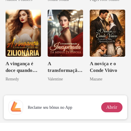
CEO
A vingança é
A
A noviça e o
doce quando
transformação
Conde Viúvo
você é uma
inesperada da
Remedy
Valentine
Mazane
zilionária
minha ex-
esposa
Abrir
Reclame seu bônus no App