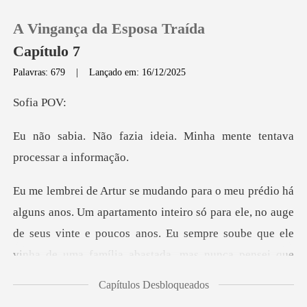
A Vingança da Esposa Traída
Capítulo 7
Palavras: 679
|
Lançado em: 16/12/2025
0
ia
ideia. Minha mente tenta
Loja
Histórico
ro só para ele, no auge
Sair
de seus vinte e poucos anos. Eu sempre soube que ele
vinha de um
Baixar App
Capítulos Desbloqueados