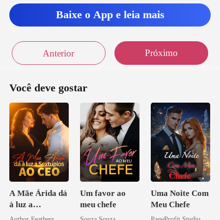
Baixe o App e leia mais
Próximo
Anterior
Você deve gostar
A Mãe Árida dá
Um favor ao
Uma Noite Com
à luz a
meu chefe
Meu Chefe
Sextuplos ao
Author Feathers
Souza Souza
PageProfit Studio