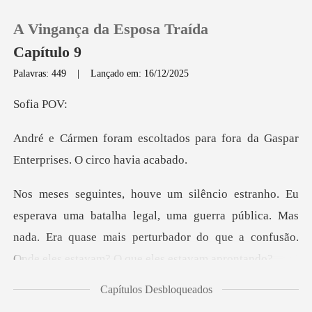
A Vingança da Esposa Traída
Capítulo 9
Palavras: 449
|
Lançado em: 16/12/2025
0
ia
os para fora da Gaspar
Loja
Enterp
Histórico
alha legal, uma guerra pública. Mas
Sair
nada. Era quase mais perturbador
Baixar App
Capítulos Desbloqueados
me informaram