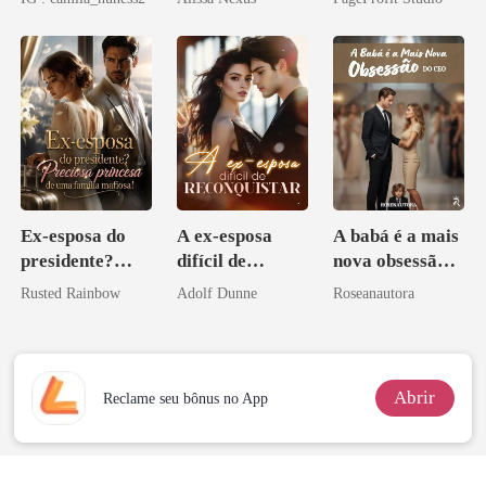
Contrato Real
da Híbrida
Ex-esposa do
A ex-esposa
A babá é a mais
presidente?
difícil de
nova obsessão
Preciosa
reconquistar
do CEO
Rusted Rainbow
Adolf Dunne
Roseanautora
princesa de uma
família
mafiosa!
Abrir
Reclame seu bônus no App