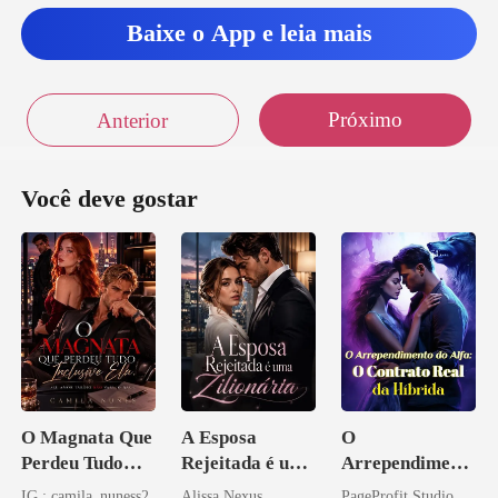
Baixe o App e leia mais
Próximo
Anterior
Você deve gostar
O Magnata Que
A Esposa
O
Perdeu Tudo
Rejeitada é uma
Arrependiment
Inclusive Ela
Zilionária
o do Alfa: O
IG : camila_nuness2
Alissa Nexus
PageProfit Studio