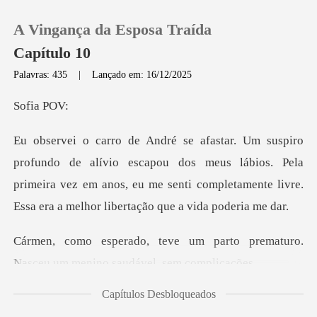
A Vingança da Esposa Traída
Capítulo 10
Palavras: 435
|
Lançado em: 16/12/2025
0
ia
Loja
escapou dos meus lábios. Pela
primeira vez em anos, eu me senti compl
Histórico
Sair
parto prematuro.
Nasceu um me
Baixar App
Capítulos Desbloqueados
almente, a