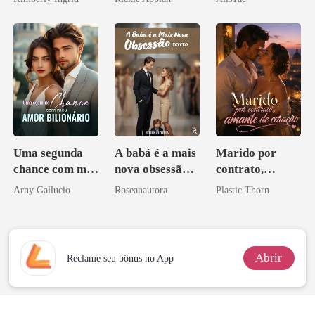
Disfarçado
namorado?!
Uma segunda
A babá é a mais
Marido por
chance com meu
nova obsessão
contrato,
amor bilionário
do CEO
amante de
Arny Gallucio
Roseanautora
Plastic Thorn
coração
Abrir
Reclame seu bônus no App