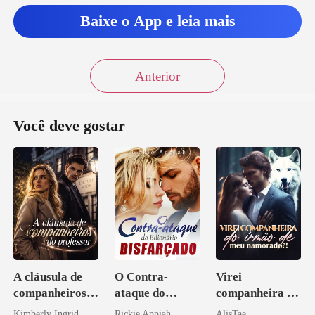
Baixe o App e leia mais
Anterior
Você deve gostar
A cláusula de
O Contra-
Virei
companheiros
ataque do
companheira do
do professor
Bilionário
irmão de meu
Kimberly Ingrid
Rickie Appiah
AlisTae