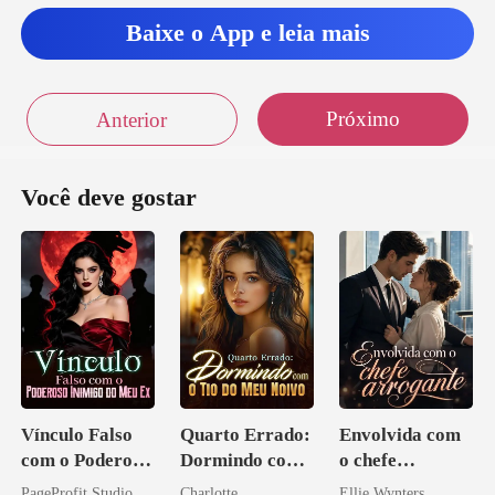
ele de fo
Baixe o App e leia mais
ta inti
Próximo
Anterior
co
Você deve gostar
Vínculo Falso
Quarto Errado:
Envolvida com
com o Poderoso
Dormindo com
o chefe
Inimigo do Meu
o Tio do Meu
arrogante
PageProfit Studio
Charlotte
Ellie Wynters