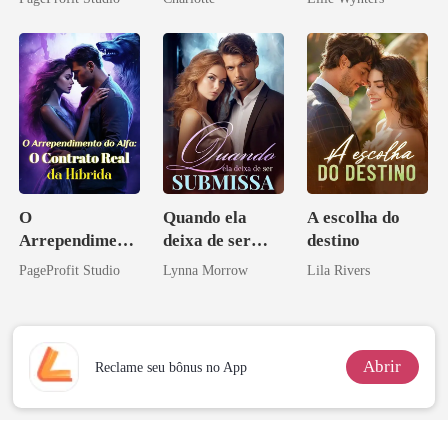
Ex
Noivo
O
Quando ela
A escolha do
Arrependiment
deixa de ser
destino
o do Alfa: O
submissa
PageProfit Studio
Lynna Morrow
Lila Rivers
Contrato Real
da Híbrida
Abrir
Reclame seu bônus no App