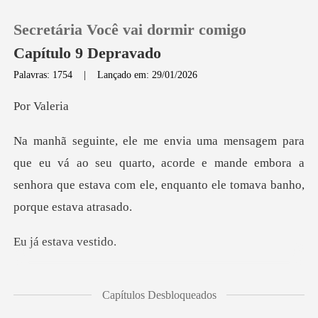
Secretária Você vai dormir comigo
Capítulo 9 Depravado
Palavras: 1754
|
Lançado em: 29/01/2026
0
Va
Loja
ao seu quarto, acorde e mande embora a
senhora que estava
Histórico
Sair
stava v
Baixar App
rto e ele abriu a porta
Capítulos Desbloqueados