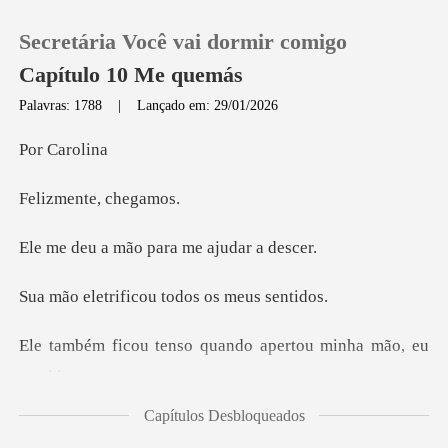
Secretária Você vai dormir comigo
Capítulo 10 Me quemás
Palavras: 1788
|
Lançado em: 29/01/2026
0
Caro
nte, ch
Loja
mão para me a
Histórico
ficou todos os
Sair
o quando apertou minh
Baixar App
Capítulos Desbloqueados
mente, há