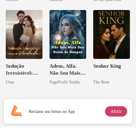
Herdeiro Dele
Sedução
Adeus, Alfa.
Senhor King
Irresistível:
Não Sou Mais
Amar de
Sua Bolsa de
Uma
PageProfit Studio
The Rose
Verdade
Sangue
Abrir
Reclame seu bônus no App