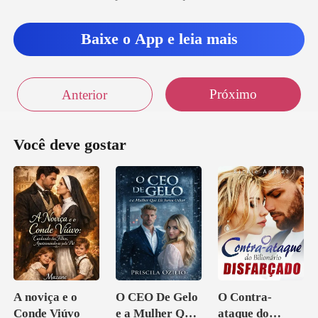
Baixe o App e leia mais
Próximo
Anterior
Você deve gostar
A noviça e o
O CEO De Gelo
O Contra-
Conde Viúvo
e a Mulher Que
ataque do