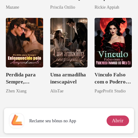
Ele Jurou Odiar
Bilionário
Mazane
Priscila Ozilio
Rickie Appiah
Disfarçado
Perdida para
Uma armadilha
Vínculo Falso
Sempre,
inescapável
com o Poderoso
Enlouquecido
Inimigo do Meu
Zhen Xiang
AlisTae
PageProfit Studio
pelo
Ex
Arrependiment
o
Abrir
Reclame seu bônus no App