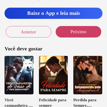
Baixe o App e leia mais
Próximo
Anterior
Você deve gostar
Virei
Felicidade para
Perdida para
companheira do
sempre
Sempre,