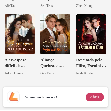
irmão de meu
Enlouquecido
AlisTae
Sea Tease
Zhen Xiang
namorado?!
pelo
Arrependiment
o
A ex-esposa
Aliança
Rejeitada pelo
difícil de
Quebrada,
Filho, Escolhi o
reconquistar
Segredos
Don
Adolf Dunne
Gay Parodi
Roda Kinder
Bilionários:
Veja-me Brilhar
Abrir
Reclame seu bônus no App