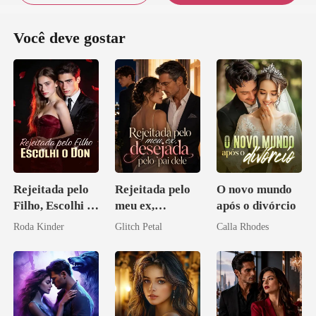
Você deve gostar
Rejeitada pelo
Rejeitada pelo
O novo mundo
Filho, Escolhi o
meu ex,
após o divórcio
Don
desejada pelo
Roda Kinder
Glitch Petal
Calla Rhodes
pai dele