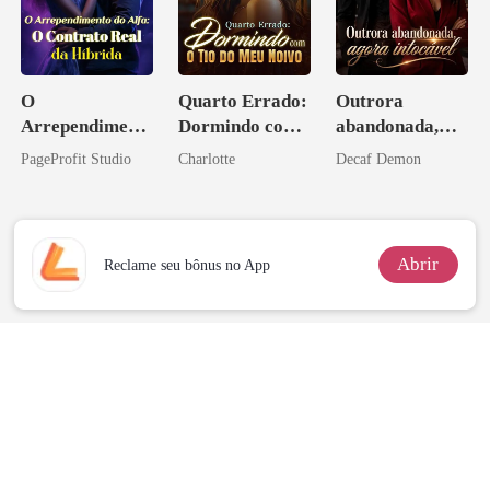
O
Quarto Errado:
Outrora
Arrependiment
Dormindo com
abandonada,
o do Alfa: O
o Tio do Meu
agora intocável
PageProfit Studio
Charlotte
Decaf Demon
Contrato Real
Noivo
da Híbrida
Abrir
Reclame seu bônus no App