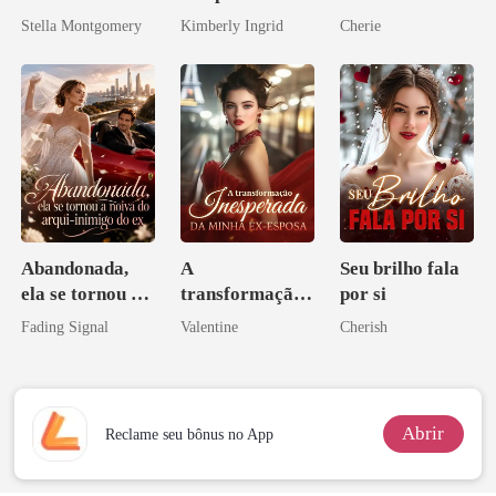
do professor
Dançando com
Stella Montgomery
Kimberly Ingrid
Cherie
os príncipes
licantropos
Abandonada,
A
Seu brilho fala
ela se tornou a
transformação
por si
noiva do arqui-
inesperada da
Fading Signal
Valentine
Cherish
inimigo do ex
minha ex-
esposa
Abrir
Reclame seu bônus no App