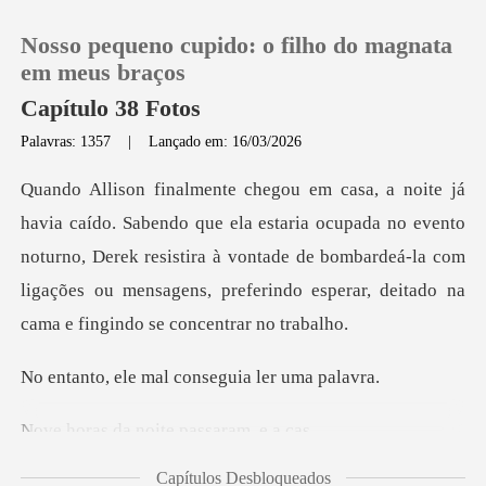
Nosso pequeno cupido: o filho do magnata
em meus braços
Capítulo 38 Fotos
Palavras: 1357
|
Lançado em: 16/03/2026
0
Loja
ria ocupada no evento
noturno, Derek resistira à vontade de bombardeá-la com
Histórico
ligações
Sair
mal conseguia
Baixar App
a noite pass
Capítulos Desbloqueados