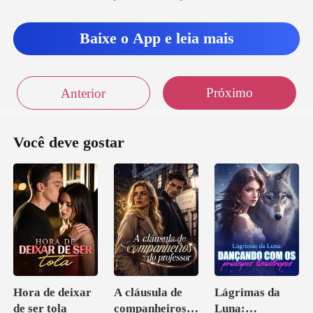
Baixe o App e leia mais
Próximo
Anterior
Você deve gostar
Hora de deixar
A cláusula de
Lágrimas da
de ser tola
companheiros
Luna: