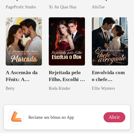
o do Alfa: O
Escondi o
PageProfit Studio
Xi Jin Qian Hua
AlisTae
Contrato Real
Herdeiro Dele
da Híbrida
A Ascensão da
Rejeitada pelo
Envolvida com
Fênix: A
Filho, Escolhi o
o chefe
Vingança da
Don
arrogante
Betty
Roda Kinder
Ellie Wynters
Herdeira
Marcada
Abrir
Reclame seu bônus no App