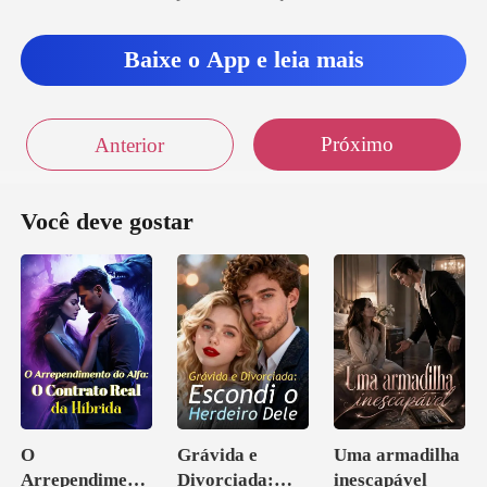
Baixe o App e leia mais
Próximo
Anterior
Você deve gostar
O
Grávida e
Uma armadilha
Arrependiment
Divorciada:
inescapável