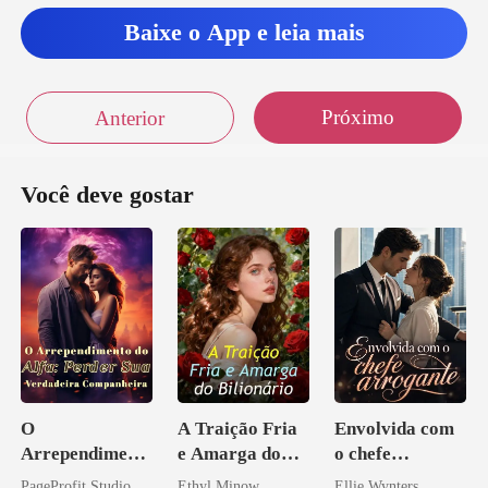
Baixe o App e leia mais
Próximo
Anterior
Você deve gostar
O
A Traição Fria
Envolvida com
Arrependiment
e Amarga do
o chefe
o do Alfa:
Bilionário
arrogante
PageProfit Studio
Ethyl Minow
Ellie Wynters