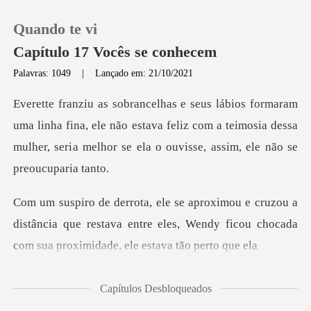
Quando te vi
Capítulo 17 Vocês se conhecem
Palavras: 1049
|
Lançado em: 21/10/2021
0
ha fina, ele não estava feliz com a teimosia dessa
Loja
mulher, seri
Histórico
a
Sair
distância que restava entre eles, Wendy ficou choca
Baixar App
Capítulos Desbloqueados