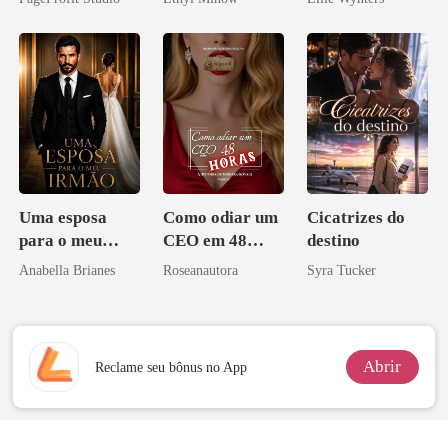
Perder Sua
Verdadeira
Companheira
Uma esposa
Como odiar um
Cicatrizes do
para o meu
CEO em 48
destino
irmão
horas
Anabella Brianes
Roseanautora
Syra Tucker
Abrir
Reclame seu bônus no App