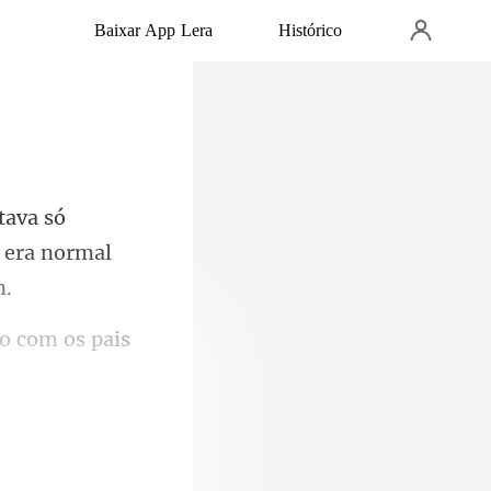
Baixar App Lera
Histórico
 era n
o com os pais