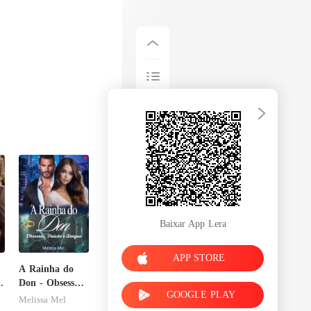
Baixar App Lera
APP STORE
A Rainha do
Don - Obsessão,
GOOGLE PLAY
Paixão e
Melissa Mel
Sangue