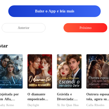
Baixe o App e leia mais
Anterior
Próximo
star
ejeitada por
O diamante
Grávida e
Outrora esposa
m Alfa,
empoeirado
Divorciada:
tola, agora sua
amada por um
brilha
Escondi o
obsessão eterna
aby Kemo
Daylight
Xi Jin Qian Hua
Calla Rhodes
icantropo
novamente
Herdeiro Dele