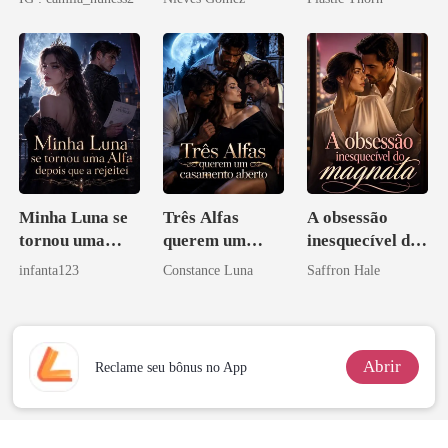
coração
Minha Luna se
Três Alfas
A obsessão
tornou uma
querem um
inesquecível do
Alfa depois que
casamento
magnata
infanta123
Constance Luna
Saffron Hale
a rejeitei
aberto
Abrir
Reclame seu bônus no App