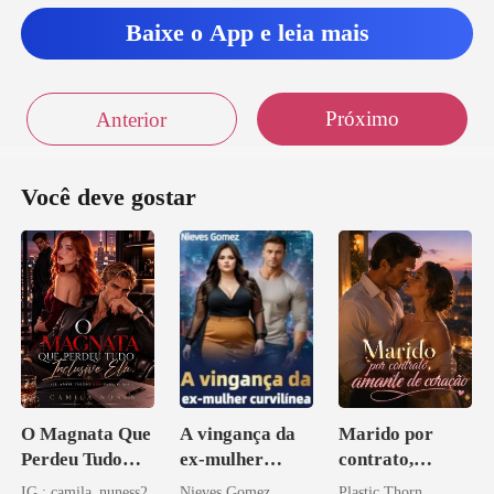
Baixe o App e leia mais
Próximo
Anterior
Você deve gostar
O Magnata Que
A vingança da
Marido por
Perdeu Tudo
ex-mulher
contrato,
Inclusive Ela
curvilínea
amante de
IG : camila_nuness2
Nieves Gomez
Plastic Thorn