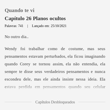
Quando te vi
Capítulo 26 Planos ocultos
Palavras: 741
|
Lançado em: 25/10/2021
0
tro d
Loja
y se tornou assim, ela não entendia, ela
Histórico
sempre te disse seus verdadeiros pensamentos e nunca
Sair
escondeu dele, ma
Baixar App
Capítulos Desbloqueados