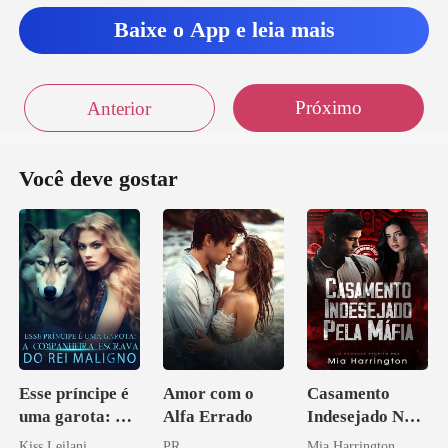
Baixe o App e leia mais
Próximo
Anterior
Você deve gostar
Esse príncipe é
Amor com o
Casamento
uma garota: A
Alfa Errado
Indesejado Na
companheira
Máfia
Kiss Leilani
PR
Mia Harrington