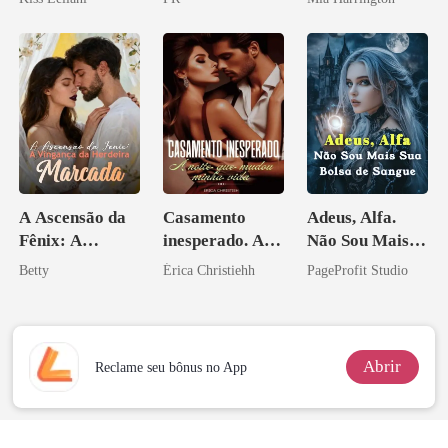
escrava do rei
maligno
A Ascensão da
Casamento
Adeus, Alfa.
Fênix: A
inesperado. A
Não Sou Mais
Vingança da
noite que mudou
Sua Bolsa de
Betty
Érica Christiehh
PageProfit Studio
Herdeira
minha vida
Sangue
Marcada
Abrir
Reclame seu bônus no App