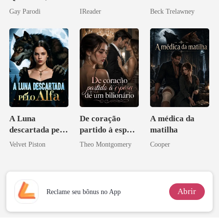
Segredos
relâmpago com
mundial
Gay Parodi
IReader
Beck Trelawney
Bilionários:
o magnata
Veja-me Brilhar
A Luna
De coração
A médica da
descartada pelo
partido à esposa
matilha
Alfa
de um bilionário
Velvet Piston
Theo Montgomery
Cooper
Abrir
Reclame seu bônus no App