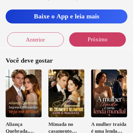
Baixe o App e leia mais
Próximo
Anterior
Você deve gostar
Aliança
Mimada no
A mulher traída
Quebrada,
casamento
é uma lenda