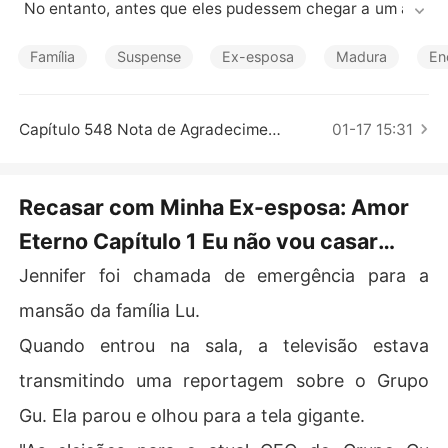
Contos Curtos
 No entanto, antes que eles pudessem chegar a um aco
rdo de divórcio, Jennifer fugiu com seu filho na barriga.

O que ela não esperava era que ele usasse os negócios
Família
Suspense
Ex-esposa
Madura
En
 de sua família como alavanca para recuperá-la.

Voltou para casa depois de seis anos com o filho na mã
o.

Capítulo 548 Nota de Agradecimento
01-17 15:31
Todos simpatizaram com a mãe solteira ao ouvir as notí
cias do próximo casamento do ex-marido dela. O que el
es não sabiam era que a futura noiva era mesma ela!
Recasar com Minha Ex-esposa: Amor
Eterno Capítulo 1 Eu não vou casar
com ele
Jennifer foi chamada de emergência para a
mansão da família Lu.
Quando entrou na sala, a televisão estava
transmitindo uma reportagem sobre o Grupo
Gu. Ela parou e olhou para a tela gigante.