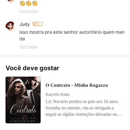
14/12/2024
Judy
0
isso mostra pra este senhor autoritário quem man
da
12/12/2024
Você deve gostar
O Contrato - Minha Ragazza
Karyelle Kuhn
Liz Navarro perdeu os pais aos 16 anos.
Sozinha no mundo, viu-se obrigada a
seguir as rígidas instruções deixadas no
testamento de seu pai. Aos 18, foi forçada
a se casar com um homem que nunca