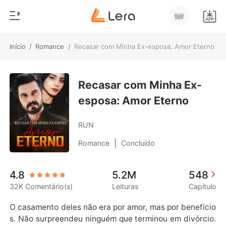
Início
/
Romance
/
Recasar com Minha Ex-esposa: Amor Eterno
0
Início
Loja
Recasar com Minha Ex-
Gênero
esposa: Amor Eterno
Moderno
Histórico
Lobisomem
RUN
Sair
Contos
|
Romance
Concluído
Romance
Baixar App
4.8
5.2M
548
Bilionários
32K Comentário(s)
Leituras
Capítulo
Ranking
O casamento deles não era por amor, mas por benefício
s. Não surpreendeu ninguém que terminou em divórcio.