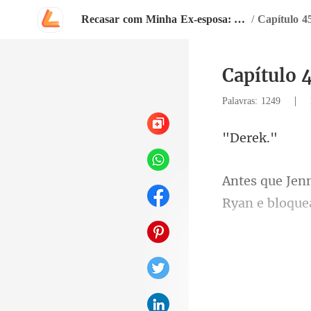
Recasar com Minha Ex-esposa: Amor Eterno
/
Capítulo 4
Capítulo 
|
Palavras: 1249
er
Ry
o