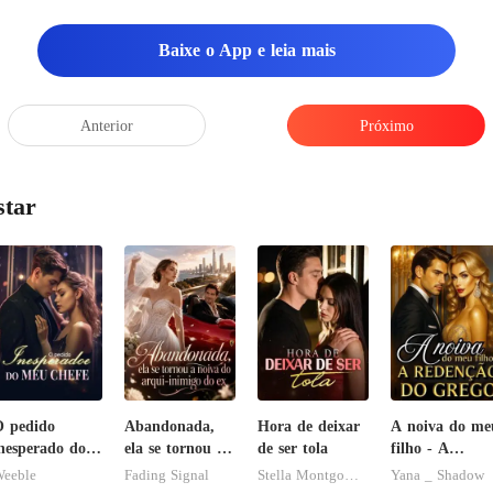
reolharam com co
Baixe o App e leia mais
iu primei
Anterior
Próximo
star
 pedido
Abandonada,
Hora de deixar
A noiva do me
nesperado do
ela se tornou a
de ser tola
filho - A
eu chefe
noiva do arqui-
Redenção do
eeble
Fading Signal
Stella Montgomery
Yana _ Shadow
inimigo do ex
grego