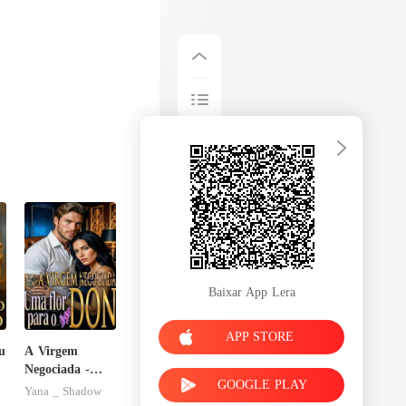
Baixar App Lera
APP STORE
u
A Virgem
Negociada -
GOOGLE PLAY
Uma flor para
Yana _ Shadow
o Don