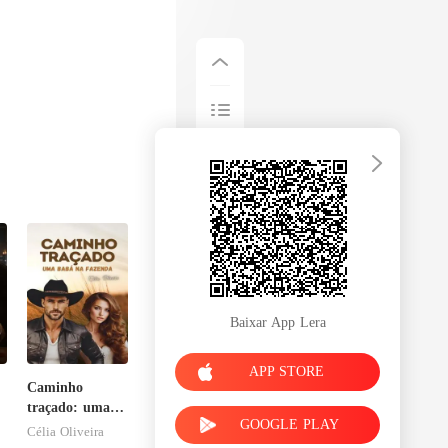
Baixar App Lera
APP STORE
Caminho
e
traçado: uma
GOOGLE PLAY
babá na
Célia Oliveira
fazenda