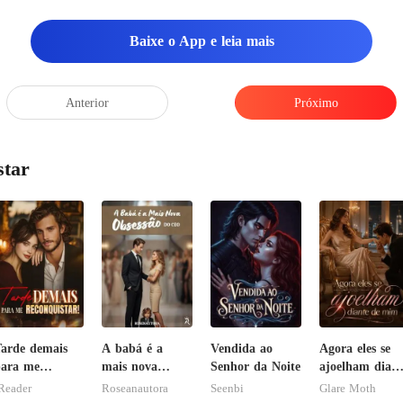
Baixe o App e leia mais
Anterior
Próximo
star
arde demais
A babá é a
Vendida ao
Agora eles se
ara me
mais nova
Senhor da Noite
ajoelham diant
econquistar!
obsessão do
de mim
Reader
Roseanautora
Seenbi
Glare Moth
CEO