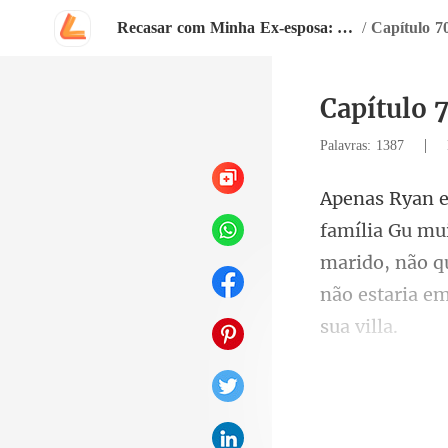
Recasar com Minha Ex-esposa: Amor Eterno
/
Capítulo 7
Capítulo 7
|
Palavras: 1387
marido, não q
eg