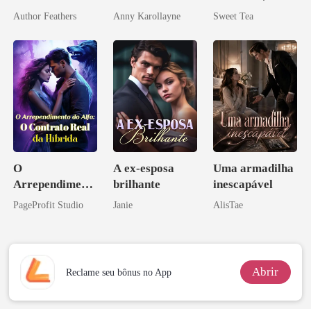
Sextuplos ao
minha esposa
Author Feathers
Anny Karollayne
Sweet Tea
CEO
misteriosa
O
A ex-esposa
Uma armadilha
Arrependiment
brilhante
inescapável
o do Alfa: O
PageProfit Studio
Janie
AlisTae
Contrato Real
da Híbrida
Abrir
Reclame seu bônus no App