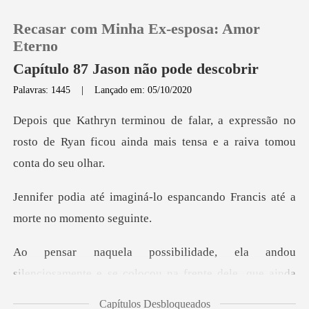
Recasar com Minha Ex-esposa: Amor
Eterno
Capítulo 87 Jason não pode descobrir
Palavras: 1445
|
Lançado em: 05/10/2020
0
pressão no
Loja
rosto de Ryan ficou ainda mais
Histórico
lo espancando Francis até a
Sair
Baixar App
lenciosamente e se colocou na frente dele, qu
Capítulos Desbloqueados