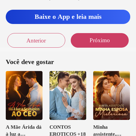
Baixe o App e leia mais
Próximo
Anterior
Você deve gostar
A Mãe Árida dá
CONTOS
Minha
à luz a
EROTICOS +18
assistente,