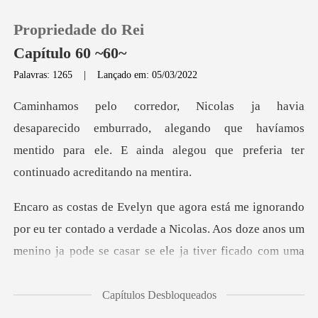
Propriedade do Rei
Capítulo 60 ~60~
Palavras: 1265
|
Lançado em: 05/03/2022
0
burrado, alegando que havíamos
Loja
mentido para ele. E ainda a
Histórico
Sair
por eu ter contado a verdade a Nicolas. Aos doze anos um
m
Baixar App
Capítulos Desbloqueados