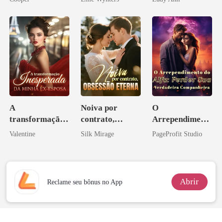
A
Noiva por
O
transformação
contrato,
Arrependiment
inesperada da
obsessão eterna
o do Alfa:
Valentine
Silk Mirage
PageProfit Studio
minha ex-
Perder Sua
esposa
Verdadeira
Companheira
Abrir
Reclame seu bônus no App