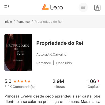
Início
/
Romance
/
Propriedade do Rei
0
Início
Loja
Gênero
Propriedade do Rei
Moderno
Histórico
AutoraJ.K.Carvalho
Lobisomem
|
Romance
Concluído
Sair
Contos
Romance
Baixar App
5.0
2.9M
106
Bilionários
6.9K Comentário(s)
Leituras
Capítulo
Ranking
Princesa Evelyn desde cedo aprendeu a ser casta, obe
diente e a se calar na presença de homens. Mas mal sa