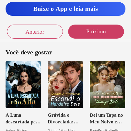
Baixe o App e leia mais
Próximo
Anterior
Você deve gostar
A Luna
Grávida e
Dei um Tapa no
descartada pelo
Divorciada:
Meu Noivo e
Alfa
Escondi o
Casei com o
Velvet Piston
Xi Jin Qian Hua
PageProfit Studio