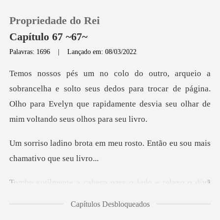
Propriedade do Rei
Capítulo 67 ~67~
Palavras: 1696
|
Lançado em: 08/03/2022
0
to seus dedos para trocar de página.
Loja
Olho para Evelyn que rapidam
Histórico
m meu rosto. Então eu sou ma
Sair
cabeça para o lado e
Baixar App
Capítulos Desbloqueados