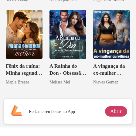
Herdeiro Dele
Bilionário
Inimigo Dele
Fênix da ruína:
A Rainha do
A vingança da
Minha segunda
Don - Obsessão,
ex-mulher
vida e um
Paixão e Sangue
curvilínea
Maple Breeze
Melissa Mel
Nieves Gomez
homem melhor
Abrir
Reclame seu bônus no App