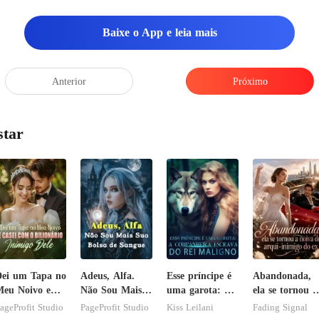
Baixe o App e leia mais
Anterior
Próximo
star
ei um Tapa no
Adeus, Alfa.
Esse príncipe é
Abandonada,
eu Noivo e
Não Sou Mais
uma garota: A
ela se tornou a
asei com o
Sua Bolsa de
companheira
noiva do arqui
ageProfit Studio
PageProfit Studio
Kiss Leilani
Fading Signal
ilionário
Sangue
escrava do rei
inimigo do ex