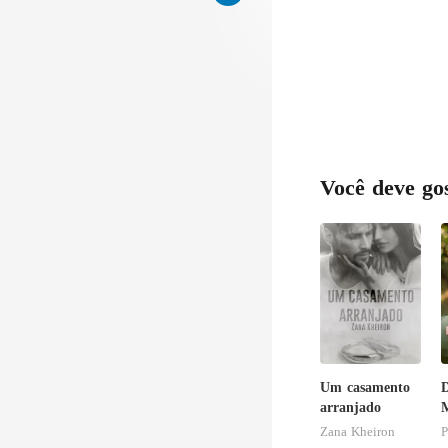
Você deve go
Um casamento
D
arranjado
M
C
Zana Kheiron
P
B