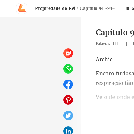
Propriedade do Rei
/
Capítulo 94 ~94~
|
88.
Capítulo 
|
Palavras: 1111
ch
respiração
da mu