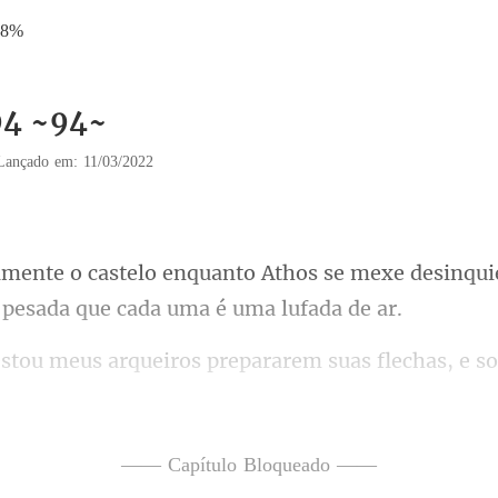
68%
94 ~94~
Lançado em: 11/03/2022
thos se mexe desinqui
rarem suas flechas, e so
um grupo se aproxima com
—— Capítulo Bloqueado ——