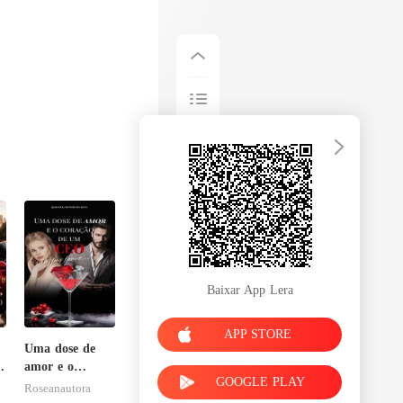
Baixar App Lera
APP STORE
Uma dose de
amor e o
GOOGLE PLAY
-
coração de um
Roseanautora
CEO, por favor