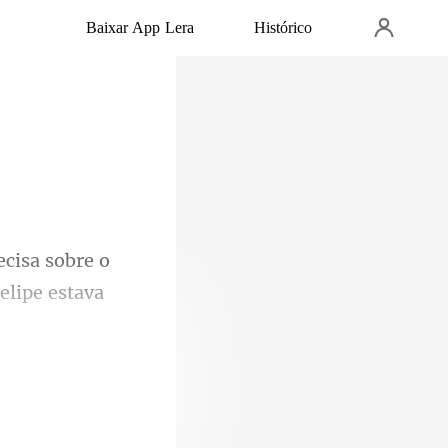
Baixar App Lera
Histórico
re o
ra e me