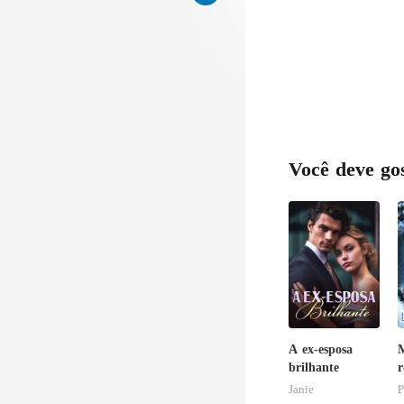
Você deve go
A ex-esposa
brilhante
c
Janie
P
e