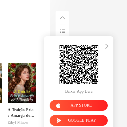
Baixar App Lera
APP STORE
A Traição Fria
e Amarga do
GOOGLE PLAY
Bilionário
Ethyl Minow