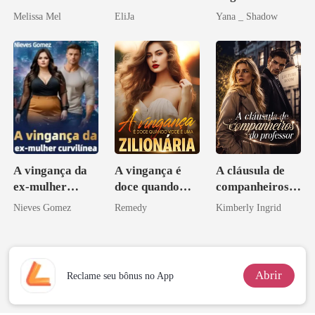
Paixão e Sangue
Uma flor para o
Melissa Mel
EliJa
Yana _ Shadow
Don
A vingança da
A vingança é
A cláusula de
ex-mulher
doce quando
companheiros
curvilínea
você é uma
do professor
Nieves Gomez
Remedy
Kimberly Ingrid
zilionária
Abrir
Reclame seu bônus no App