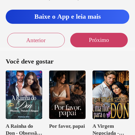
Baixe o App e leia mais
Próximo
Anterior
Você deve gostar
A Rainha do
Por favor, papai
A Virgem
Don - Obsessão,
Negociada -