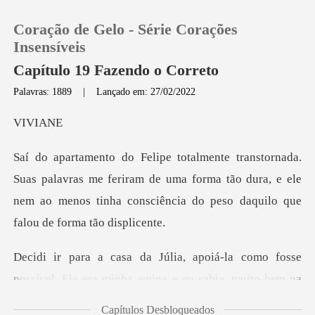
Coração de Gelo - Série Corações
Insensíveis
Capítulo 19 Fazendo o Correto
Palavras: 1889
|
Lançado em: 27/02/2022
0
VI
Loja
vras me feriram de uma forma tão dura, e ele
Histórico
nem ao menos tinha
Sair
sse
Baixar App
possível. Ela era minha amiga e eu sabia, mu
Capítulos Desbloqueados