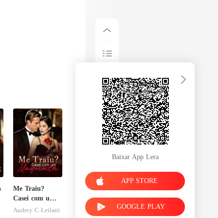
Baixar App Lera
APP STORE
a
Me Traiu?
Casei com um
GOOGLE PLAY
Magnata
Audrey C Leilani