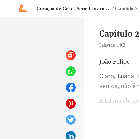
Coração de Gelo - Série Corações Insensíveis
/
Capítulo 
Capítulo
|
Palavras: 1463
o F
amo