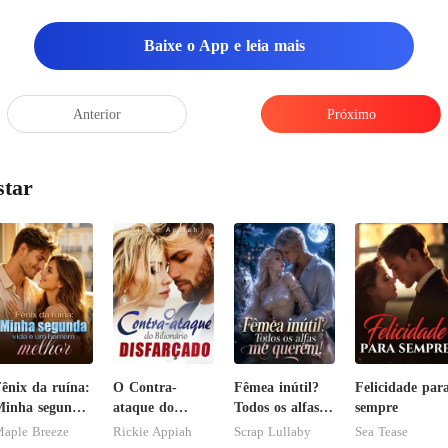
o restaurante era lo
Baixe o App e leia mais
Anterior
Próximo
star
ênix da ruína:
O Contra-
Fêmea inútil?
Felicidade par
inha segunda
ataque do
Todos os alfas
sempre
ida e um
Bilionário
me querem!
aple Breeze
Rickie Appiah
Scrap Lullaby
Sea Tease
homem melhor
Disfarçado