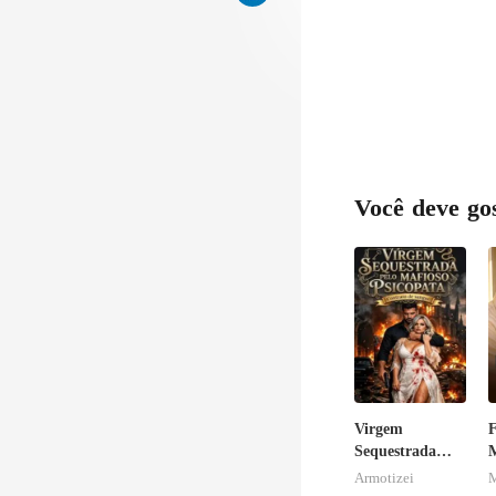
hotel no qual 
Você deve go
Virgem
F
Sequestrada
M
pelo Mafioso
v
Armotizei
M
Psicopata :