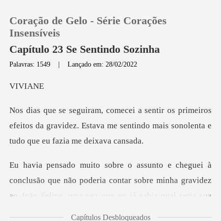
Coração de Gelo - Série Corações
Insensíveis
Capítulo 23 Se Sentindo Sozinha
Palavras: 1549
|
Lançado em: 28/02/2022
0
VI
Loja
eiros
efeitos da gravidez. Estava me sentindo mais
Histórico
Sair
que não poderia contar sobre minha gravidez
Baixar App
ao João Felipe,
Capítulos Desbloqueados