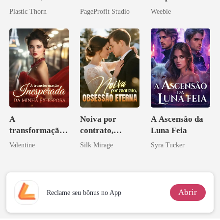
amante de
Casei com o
meu chefe
Plastic Thorn
PageProfit Studio
Weeble
coração
Bilionário
Inimigo Dele
A
Noiva por
A Ascensão da
transformação
contrato,
Luna Feia
inesperada da
obsessão eterna
Valentine
Silk Mirage
Syra Tucker
minha ex-
esposa
Abrir
Reclame seu bônus no App