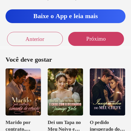
Baixe o App e leia mais
Próximo
Anterior
Você deve gostar
Marido por
Dei um Tapa no
O pedido
contrato,
Meu Noivo e
inesperado do